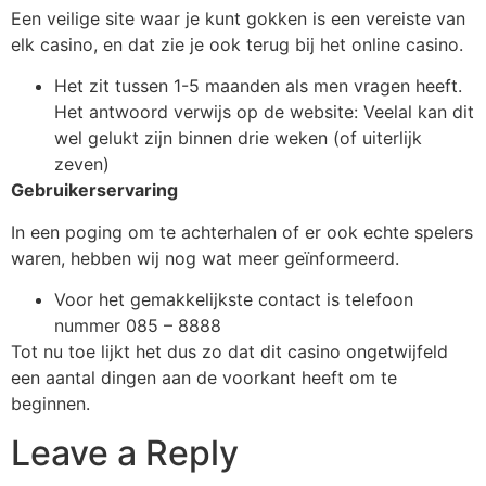
Een veilige site waar je kunt gokken is een vereiste van
elk casino, en dat zie je ook terug bij het online casino.
Het zit tussen 1-5 maanden als men vragen heeft.
Het antwoord verwijs op de website: Veelal kan dit
wel gelukt zijn binnen drie weken (of uiterlijk
zeven)
Gebruikerservaring
In een poging om te achterhalen of er ook echte spelers
waren, hebben wij nog wat meer geïnformeerd.
Voor het gemakkelijkste contact is telefoon
nummer 085 – 8888
Tot nu toe lijkt het dus zo dat dit casino ongetwijfeld
een aantal dingen aan de voorkant heeft om te
beginnen.
Leave a Reply