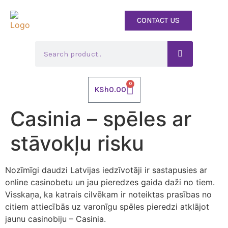
CONTACT US
0
KSh
0.00
Casinia – spēles ar
stāvokļu risku
Nozīmīgi daudzi Latvijas iedzīvotāji ir sastapusies ar
online casinobetu un jau pieredzes gaida daži no tiem.
Visskaņa, ka katrais cilvēkam ir noteiktas prasības no
citiem attiecībās uz varonīgu spēles pieredzi atklājot
jaunu casinobiju – Casinia.