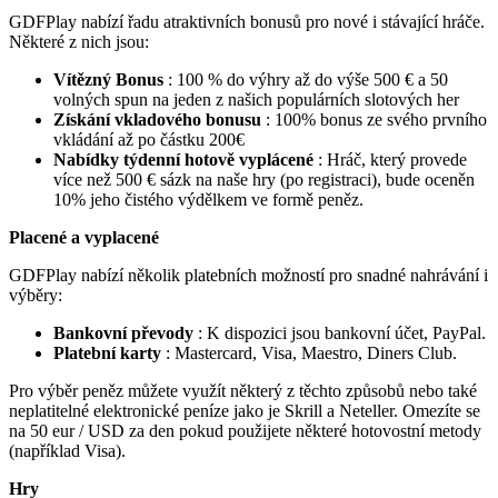
GDFPlay nabízí řadu atraktivních bonusů pro nové i stávající hráče.
Některé z nich jsou:
Vítězný Bonus
: 100 % do výhry až do výše 500 € a 50
volných spun na jeden z našich populárních slotových her
Získání vkladového bonusu
: 100% bonus ze svého prvního
vkládání až po částku 200€
Nabídky týdenní hotově vyplácené
: Hráč, který provede
více než 500 € sázk na naše hry (po registraci), bude oceněn
10% jeho čistého výdělkem ve formě peněz.
Placené a vyplacené
GDFPlay nabízí několik platebních možností pro snadné nahrávání i
výběry:
Bankovní převody
: K dispozici jsou bankovní účet, PayPal.
Platební karty
: Mastercard, Visa, Maestro, Diners Club.
Pro výběr peněz můžete využít některý z těchto způsobů nebo také
neplatitelné elektronické peníze jako je Skrill a Neteller. Omezíte se
na 50 eur / USD za den pokud použijete některé hotovostní metody
(například Visa).
Hry