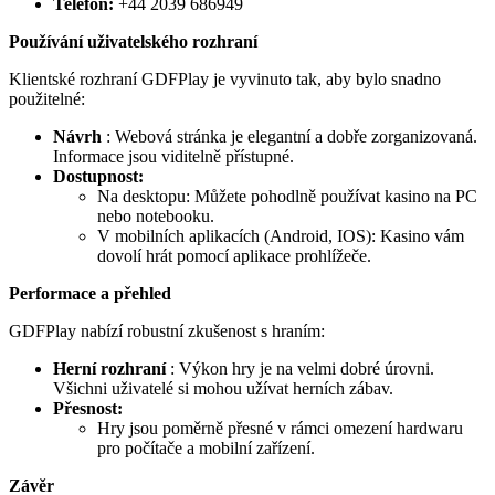
Telefon:
+44 2039 686949
Používání uživatelského rozhraní
Klientské rozhraní GDFPlay je vyvinuto tak, aby bylo snadno
použitelné:
Návrh
: Webová stránka je elegantní a dobře zorganizovaná.
Informace jsou viditelně přístupné.
Dostupnost:
Na desktopu: Můžete pohodlně používat kasino na PC
nebo notebooku.
V mobilních aplikacích (Android, IOS): Kasino vám
dovolí hrát pomocí aplikace prohlížeče.
Performace a přehled
GDFPlay nabízí robustní zkušenost s hraním:
Herní rozhraní
: Výkon hry je na velmi dobré úrovni.
Všichni uživatelé si mohou užívat herních zábav.
Přesnost:
Hry jsou poměrně přesné v rámci omezení hardwaru
pro počítače a mobilní zařízení.
Závěr