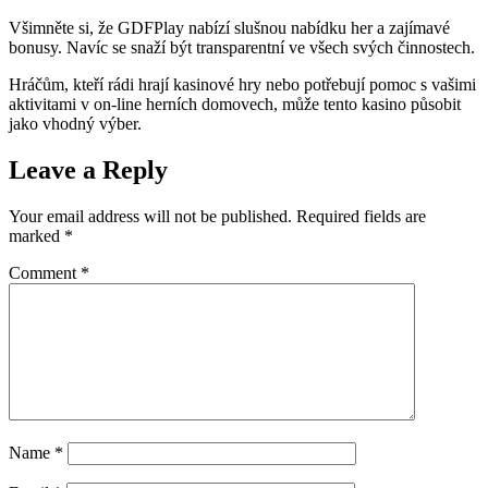
Všimněte si, že GDFPlay nabízí slušnou nabídku her a zajímavé
bonusy. Navíc se snaží být transparentní ve všech svých činnostech.
Hráčům, kteří rádi hrají kasinové hry nebo potřebují pomoc s vašimi
aktivitami v on-line herních domovech, může tento kasino působit
jako vhodný výber.
Leave a Reply
Your email address will not be published.
Required fields are
marked
*
Comment
*
Name
*