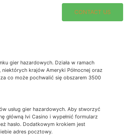
CONTACT US
rynku gier hazardowych. Działa w ramach
, niektórych krajów Ameryki Północnej oraz
 za co może pochwalić się obszarem 3500
wców usług gier hazardowych. Aby stworzyć
nę główną Ivi Casino i wypełnić formularz
 też hasło. Dodatkowym krokiem jest
iebie adres pocztowy.