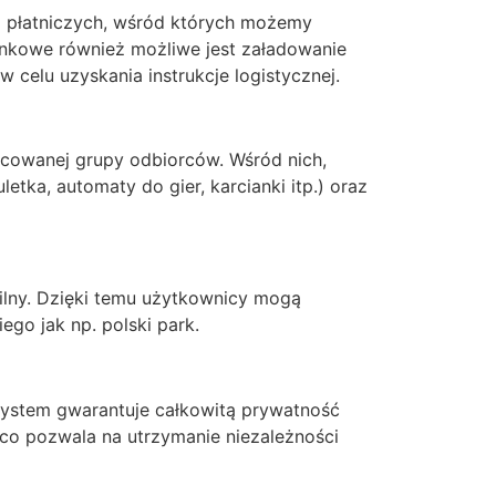
ug płatniczych, wśród których możemy
bankowe również możliwe jest załadowanie
celu uzyskania instrukcje logistycznej.
icowanej grupy odbiorców. Wśród nich,
etka, automaty do gier, karcianki itp.) oraz
ilny. Dzięki temu użytkownicy mogą
ego jak np. polski park.
System gwarantuje całkowitą prywatność
co pozwala na utrzymanie niezależności