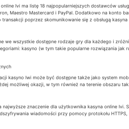
nline Ivi ma listę 18 najpopularniejszych dostawców usł
ctron, Maestro Mastercard i PayPal. Dodatkowo na konto 
transakcji poprzez skomunikowanie się z obsługą kasyna w 
 we wszystkie dostępne rodzaje gry dla każdego i zróżn
goriami: kasyno (w tym takie popularne rozwiązania jak rul
znych
kacji kasyno Iwi może być dostępne także jako system mob
ej możliwej okazji, w tym również na terenie obszaru taki
 najwyższe znaczenie dla użytkownika kasyna online Ivi. 
odszyfrywania wiadomości przy pomocy protokołu HTTPS, 