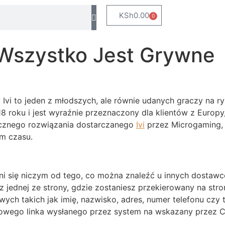
KSh
0.00
0
ą Wszystko Jest Grywne
: Ivi to jeden z młodszych, ale równie udanych graczy na 
8 roku i jest wyraźnie przeznaczony dla klientów z Europy
ogicznego rozwiązania dostarczanego
Ivi
przez Microgaming,
em czasu.
różni się niczym od tego, co można znaleźć u innych dosta
z jednej ze strony, gdzie zostaniesz przekierowany na stro
ych takich jak imię, nazwisko, adres, numer telefonu czy
owego linka wysłanego przez system na wskazany przez C