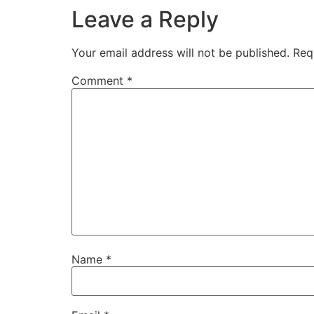
Leave a Reply
Your email address will not be published.
Req
Comment
*
Name
*