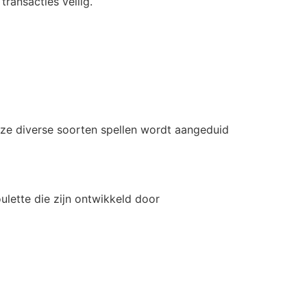
transacties veilig.
ze diverse soorten spellen wordt aangeduid
lette die zijn ontwikkeld door