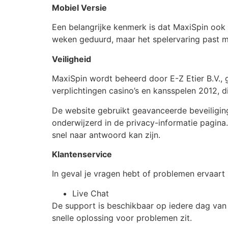
Mobiel Versie
Een belangrijke kenmerk is dat MaxiSpin ook i
weken geduurd, maar het spelervaring past m
Veiligheid
MaxiSpin wordt beheerd door E-Z Etier B.V., g
verplichtingen casino’s en kansspelen 2012, d
De website gebruikt geavanceerde beveiligin
onderwijzerd in de privacy-informatie pagin
snel naar antwoord kan zijn.
Klantenservice
In geval je vragen hebt of problemen ervaart
Live Chat
De support is beschikbaar op iedere dag van
snelle oplossing voor problemen zit.