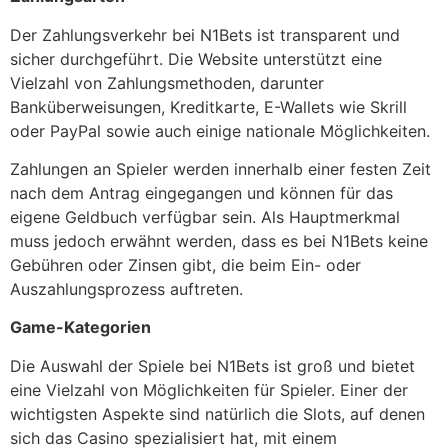
Der Zahlungsverkehr bei N1Bets ist transparent und
sicher durchgeführt. Die Website unterstützt eine
Vielzahl von Zahlungsmethoden, darunter
Banküberweisungen, Kreditkarte, E-Wallets wie Skrill
oder PayPal sowie auch einige nationale Möglichkeiten.
Zahlungen an Spieler werden innerhalb einer festen Zeit
nach dem Antrag eingegangen und können für das
eigene Geldbuch verfügbar sein. Als Hauptmerkmal
muss jedoch erwähnt werden, dass es bei N1Bets keine
Gebühren oder Zinsen gibt, die beim Ein- oder
Auszahlungsprozess auftreten.
Game-Kategorien
Die Auswahl der Spiele bei N1Bets ist groß und bietet
eine Vielzahl von Möglichkeiten für Spieler. Einer der
wichtigsten Aspekte sind natürlich die Slots, auf denen
sich das Casino spezialisiert hat, mit einem