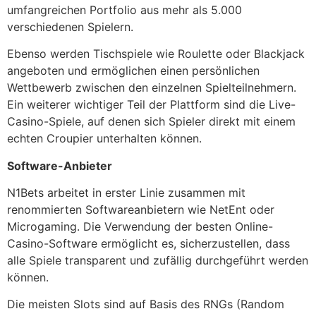
umfangreichen Portfolio aus mehr als 5.000
verschiedenen Spielern.
Ebenso werden Tischspiele wie Roulette oder Blackjack
angeboten und ermöglichen einen persönlichen
Wettbewerb zwischen den einzelnen Spielteilnehmern.
Ein weiterer wichtiger Teil der Plattform sind die Live-
Casino-Spiele, auf denen sich Spieler direkt mit einem
echten Croupier unterhalten können.
Software-Anbieter
N1Bets arbeitet in erster Linie zusammen mit
renommierten Softwareanbietern wie NetEnt oder
Microgaming. Die Verwendung der besten Online-
Casino-Software ermöglicht es, sicherzustellen, dass
alle Spiele transparent und zufällig durchgeführt werden
können.
Die meisten Slots sind auf Basis des RNGs (Random