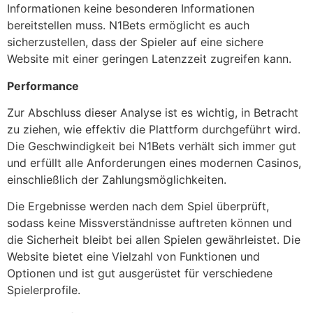
Informationen keine besonderen Informationen
bereitstellen muss. N1Bets ermöglicht es auch
sicherzustellen, dass der Spieler auf eine sichere
Website mit einer geringen Latenzzeit zugreifen kann.
Performance
Zur Abschluss dieser Analyse ist es wichtig, in Betracht
zu ziehen, wie effektiv die Plattform durchgeführt wird.
Die Geschwindigkeit bei N1Bets verhält sich immer gut
und erfüllt alle Anforderungen eines modernen Casinos,
einschließlich der Zahlungsmöglichkeiten.
Die Ergebnisse werden nach dem Spiel überprüft,
sodass keine Missverständnisse auftreten können und
die Sicherheit bleibt bei allen Spielen gewährleistet. Die
Website bietet eine Vielzahl von Funktionen und
Optionen und ist gut ausgerüstet für verschiedene
Spielerprofile.