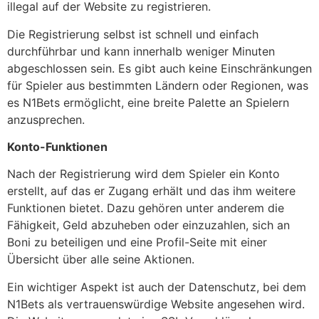
illegal auf der Website zu registrieren.
Die Registrierung selbst ist schnell und einfach
durchführbar und kann innerhalb weniger Minuten
abgeschlossen sein. Es gibt auch keine Einschränkungen
für Spieler aus bestimmten Ländern oder Regionen, was
es N1Bets ermöglicht, eine breite Palette an Spielern
anzusprechen.
Konto-Funktionen
Nach der Registrierung wird dem Spieler ein Konto
erstellt, auf das er Zugang erhält und das ihm weitere
Funktionen bietet. Dazu gehören unter anderem die
Fähigkeit, Geld abzuheben oder einzuzahlen, sich an
Boni zu beteiligen und eine Profil-Seite mit einer
Übersicht über alle seine Aktionen.
Ein wichtiger Aspekt ist auch der Datenschutz, bei dem
N1Bets als vertrauenswürdige Website angesehen wird.