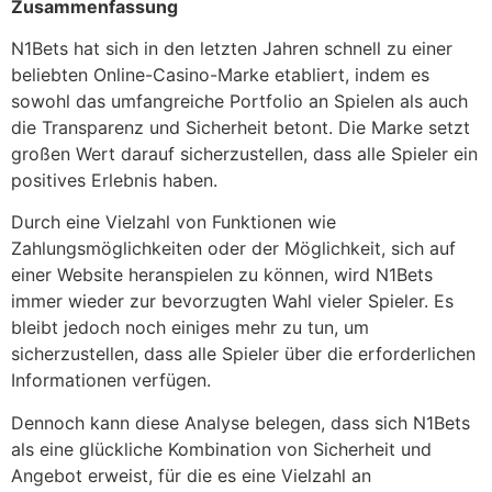
Zusammenfassung
N1Bets hat sich in den letzten Jahren schnell zu einer
beliebten Online-Casino-Marke etabliert, indem es
sowohl das umfangreiche Portfolio an Spielen als auch
die Transparenz und Sicherheit betont. Die Marke setzt
großen Wert darauf sicherzustellen, dass alle Spieler ein
positives Erlebnis haben.
Durch eine Vielzahl von Funktionen wie
Zahlungsmöglichkeiten oder der Möglichkeit, sich auf
einer Website heranspielen zu können, wird N1Bets
immer wieder zur bevorzugten Wahl vieler Spieler. Es
bleibt jedoch noch einiges mehr zu tun, um
sicherzustellen, dass alle Spieler über die erforderlichen
Informationen verfügen.
Dennoch kann diese Analyse belegen, dass sich N1Bets
als eine glückliche Kombination von Sicherheit und
Angebot erweist, für die es eine Vielzahl an