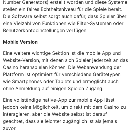
Number Generators) erstellt worden und diese Systeme
stellen ein faires Echtheitsniveau für die Spiele bereit.
Die Software selbst sorgt auch dafür, dass Spieler über
eine Vielzahl von Funktionen wie Filter-Systemen oder
Benutzerkontoeinstellungen verfügen.
Mobile Version
Eine weitere wichtige Sektion ist die mobile App und
Website-Version, mit denen sich Spieler jederzeit an das
Casino heranspielen können. Die Webanwendung der
Plattform ist optimiert für verschiedene Gerätetypen
wie Smartphones oder Tablets und ermöglicht auch
ohne Anmeldung auf einigen Spielen Zugang.
Eine vollständige native-App zur mobile App lässt
jedoch keine Möglichkeit, um direkt mit dem Casino zu
interagieren, aber die Website selbst ist darauf
geachtet, dass sie leichter zugänglich ist als jemals
zuvor.