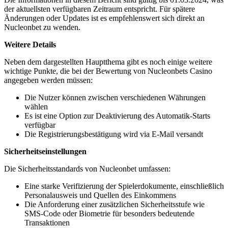
der aktuellsten verfügbaren Zeitraum entspricht. Für spätere
Änderungen oder Updates ist es empfehlenswert sich direkt an
Nucleonbet zu wenden.
Weitere Details
Neben dem dargestellten Hauptthema gibt es noch einige weitere
wichtige Punkte, die bei der Bewertung von Nucleonbets Casino
angegeben werden müssen:
Die Nutzer können zwischen verschiedenen Währungen
wählen
Es ist eine Option zur Deaktivierung des Automatik-Starts
verfügbar
Die Registrierungsbestätigung wird via E-Mail versandt
Sicherheitseinstellungen
Die Sicherheitsstandards von Nucleonbet umfassen:
Eine starke Verifizierung der Spielerdokumente, einschließlich
Personalausweis und Quellen des Einkommens
Die Anforderung einer zusätzlichen Sicherheitsstufe wie
SMS-Code oder Biometrie für besonders bedeutende
Transaktionen