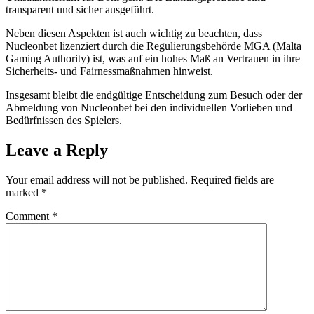
transparent und sicher ausgeführt.
Neben diesen Aspekten ist auch wichtig zu beachten, dass
Nucleonbet lizenziert durch die Regulierungsbehörde MGA (Malta
Gaming Authority) ist, was auf ein hohes Maß an Vertrauen in ihre
Sicherheits- und Fairnessmaßnahmen hinweist.
Insgesamt bleibt die endgültige Entscheidung zum Besuch oder der
Abmeldung von Nucleonbet bei den individuellen Vorlieben und
Bedürfnissen des Spielers.
Leave a Reply
Your email address will not be published.
Required fields are
marked
*
Comment
*