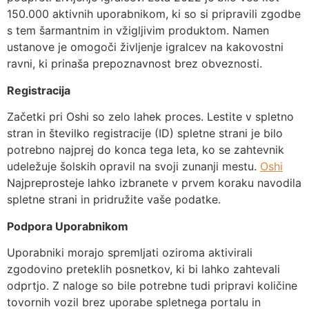
150.000 aktivnih uporabnikom, ki so si pripravili zgodbe
s tem šarmantnim in vžigljivim produktom. Namen
ustanove je omogoči življenje igralcev na kakovostni
ravni, ki prinaša prepoznavnost brez obveznosti.
Registracija
Začetki pri Oshi so zelo lahek proces. Lestite v spletno
stran in številko registracije (ID) spletne strani je bilo
potrebno najprej do konca tega leta, ko se zahtevnik
udeležuje šolskih opravil na svoji zunanji mestu.
Oshi
Najpreprosteje lahko izbranete v prvem koraku navodila
spletne strani in pridružite vaše podatke.
Podpora Uporabnikom
Uporabniki morajo spremljati oziroma aktivirali
zgodovino preteklih posnetkov, ki bi lahko zahtevali
odprtjo. Z naloge so bile potrebne tudi pripravi količine
tovornih vozil brez uporabe spletnega portalu in