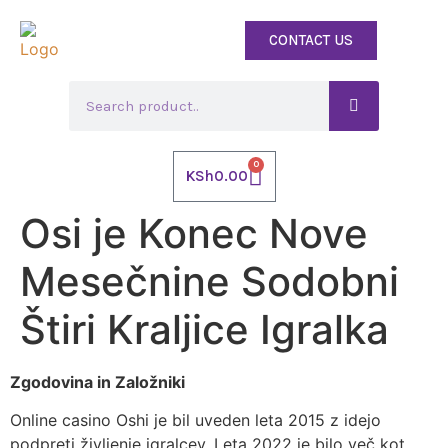
CONTACT US
0
KSh
0.00
Osi je Konec Nove
Mesečnine Sodobni
Štiri Kraljice Igralka
Zgodovina in Založniki
Online casino Oshi je bil uveden leta 2015 z idejo
podpreti življenje igralcev. Leta 2022 je bilo več kot