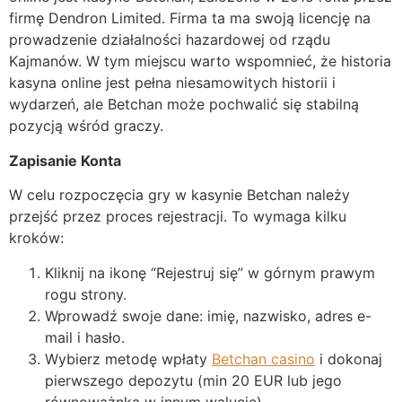
firmę Dendron Limited. Firma ta ma swoją licencję na
prowadzenie działalności hazardowej od rządu
Kajmanów. W tym miejscu warto wspomnieć, że historia
kasyna online jest pełna niesamowitych historii i
wydarzeń, ale Betchan może pochwalić się stabilną
pozycją wśród graczy.
Zapisanie Konta
W celu rozpoczęcia gry w kasynie Betchan należy
przejść przez proces rejestracji. To wymaga kilku
kroków:
Kliknij na ikonę “Rejestruj się” w górnym prawym
rogu strony.
Wprowadź swoje dane: imię, nazwisko, adres e-
mail i hasło.
Wybierz metodę wpłaty
Betchan casino
i dokonaj
pierwszego depozytu (min 20 EUR lub jego
równoważnka w innym walucie).