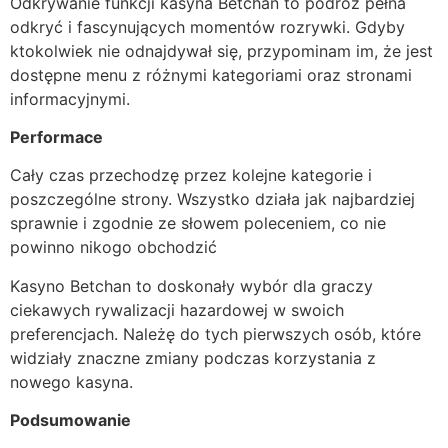
Odkrywanie funkcji kasyna Betchan to podróż pełna
odkryć i fascynujących momentów rozrywki. Gdyby
ktokolwiek nie odnajdywał się, przypominam im, że jest
dostępne menu z różnymi kategoriami oraz stronami
informacyjnymi.
Performace
Cały czas przechodzę przez kolejne kategorie i
poszczególne strony. Wszystko działa jak najbardziej
sprawnie i zgodnie ze słowem poleceniem, co nie
powinno nikogo obchodzić
Kasyno Betchan to doskonały wybór dla graczy
ciekawych rywalizacji hazardowej w swoich
preferencjach. Należę do tych pierwszych osób, które
widziały znaczne zmiany podczas korzystania z
nowego kasyna.
Podsumowanie