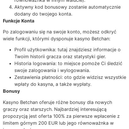
Aktywny kod bonusowy zostanie automatycznie
dodany do twojego konta.
Funkcje Konta
Po zalogowaniu się na swoje konto, możesz odkryć
wiele funkcji, którymi dysponuje kasyno Betchan:
Profil użytkownika: tutaj znajdziesz informacje o
Twoim historii gracza oraz statystyki gier.
Historia logowania: to miejsce pomoże Ci śledzić
swoje zalogowania i wylogowania.
Zestawienia płatności: oto gdzie widzisz wszystkie
wpłaty do kasyna, a także wypłaty.
Bonusy
Kasyno Betchan oferuje różne bonusy dla nowych
graczy oraz starszych. Najbardziej interesującą
propozycją jest oferta 100% za pierwsze wpłacenie z
limitem górnym 200 EUR lub jego równoważnka w