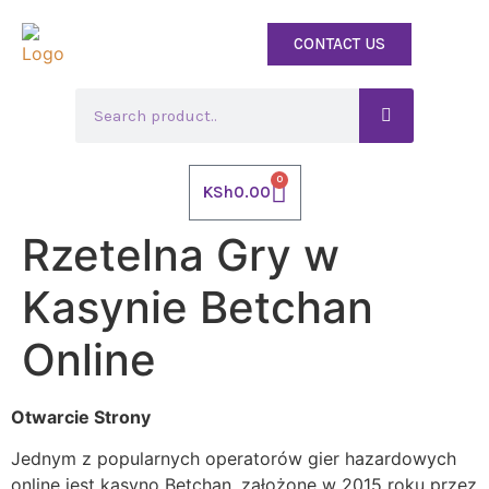
CONTACT US
0
KSh
0.00
Rzetelna Gry w
Kasynie Betchan
Online
Otwarcie Strony
Jednym z popularnych operatorów gier hazardowych
online jest kasyno Betchan, założone w 2015 roku przez