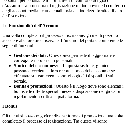
personali per soddisfare le normative sul controllo del gioco
d’azzardo. La procedura di registrazione online prevede la conferma
degli account mediante una email inviata a indirizzo fornito all’atto
dell’iscrizione.
Le Funzionalità dell’Account
Una volta completato il processo di iscrizione, gli utenti possono
accedere alle loro aree riservate. L’interno del portale comprende le
seguenti funzioni:
Gestione dei dati
: Questa area permette di aggiornare e
correggere i propri dati personali.
Storico delle scommesse
: In questa sezione, gli utenti
possono accedere al loro record storico delle scommesse
effettuate sui vari eventi sportivi o giochi disponibili sul
portale.
Bonus e promozioni
: Questo è il luogo dove sono elencati i
bonus e le offerte speciali messe a disposizione dei giocatori
regolarmente iscritti alla piattaforma.
I Bonus
Gli utenti si possono godere diverse forme di promozione una volta
completato il processo di registrazione. Tra queste vi sono: