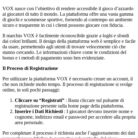
VOX nasce con l’obiettivo di rendere accessibile il gioco d’azzardo
ai giocatori di tutto il mondo. La piattaforma offre una vasta gamma
di giochi e scommesse sportive, fornendo al contempo un ambiente
sicuro e trasparente in cui i clienti possono giocare con fiducia.
Il marchio VOX è facilmente riconoscibile grazie a loghi e sfondi
dai colori brillanti. Il design della piattaforma web è semplice e facile
da usare, permettendo agli utenti di trovare velocemente ciò che
stanno cercando. Le informazioni chiave come le condizioni del
bonus e i metodi di pagamento sono ben evidenziate.
Il Proceso di Registrazione
Per utilizzare la piattaforma VOX è necessario creare un account, il
che non richiede molto tempo. Il processo di registrazione si svolge
online, in soli pochi passaggi:
Cliccare su “Registrati”
: Basta cliccare sul pulsante di
registrazione presente sulla home page della piattaforma.
Inserire i Dati Richiesti
: I giocatori devono inserire nome e
cognome, indirizzo email e password per accedere alla propria
area personale.
Per completare il processo è richiesta anche l’aggiornamento dei dati