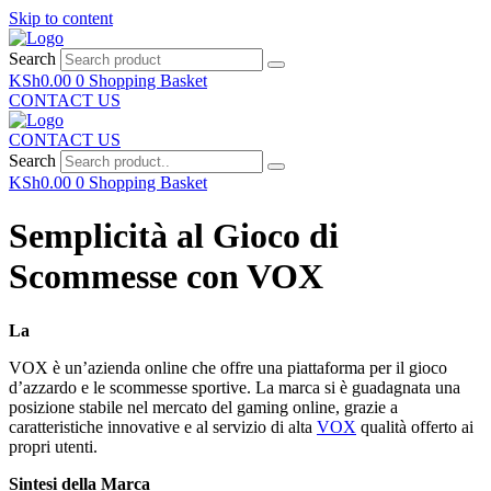
Skip to content
Search
KSh
0.00
0
Shopping Basket
CONTACT US
CONTACT US
Search
KSh
0.00
0
Shopping Basket
Semplicità al Gioco di
Scommesse con VOX
La
VOX è un’azienda online che offre una piattaforma per il gioco
d’azzardo e le scommesse sportive. La marca si è guadagnata una
posizione stabile nel mercato del gaming online, grazie a
caratteristiche innovative e al servizio di alta
VOX
qualità offerto ai
propri utenti.
Sintesi della Marca