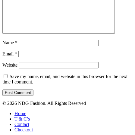
Name
*
Email
*
Website
Save my name, email, and website in this browser for the next
time I comment.
© 2026 NDG Fashion. All Rights Reserved
Home
T & C’s
Contact
Checkout