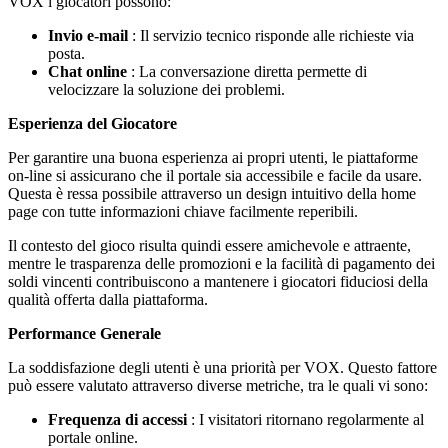
VOX i giocatori possono:
Invio e-mail
: Il servizio tecnico risponde alle richieste via
posta.
Chat online
: La conversazione diretta permette di
velocizzare la soluzione dei problemi.
Esperienza del Giocatore
Per garantire una buona esperienza ai propri utenti, le piattaforme
on-line si assicurano che il portale sia accessibile e facile da usare.
Questa è ressa possibile attraverso un design intuitivo della home
page con tutte informazioni chiave facilmente reperibili.
Il contesto del gioco risulta quindi essere amichevole e attraente,
mentre le trasparenza delle promozioni e la facilità di pagamento dei
soldi vincenti contribuiscono a mantenere i giocatori fiduciosi della
qualità offerta dalla piattaforma.
Performance Generale
La soddisfazione degli utenti è una priorità per VOX. Questo fattore
può essere valutato attraverso diverse metriche, tra le quali vi sono:
Frequenza di accessi
: I visitatori ritornano regolarmente al
portale online.