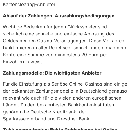
Kartenclearing-Anbieter.
Ablauf der Zahlungen: Auszahlungsbedingungen
Wichtige Bedenken für jeden Glücksspieler sind
sicherlich eine schnelle und einfache Ablösung des
Geldes bei den Casino-Veranlagungen. Diese Verfahren
funktionieren in aller Regel sehr schnell, indem man dem
Konto eine Summe von mindestens 20 Euro per
Einzahlen zuweist.
Zahlungsmodelle: Die wichtigsten Anbieter
Für die Einstufung als Seriöse Online-Casinos sind einige
der bekannten Zahlungsmodelle in Deutschland genauso
relevant wie auch für die vielen anderen europäischen
Länder. Zu den bekanntesten Bankkonteninstituten
gehören die Deutsche Kreditbank, der
Sparkassenverband und Dresdner Bank.
Zahlungsmethoden: Echte Geldanfänge bei Online-