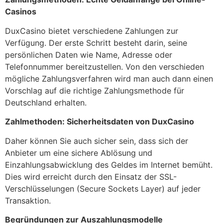
Casinos
DuxCasino bietet verschiedene Zahlungen zur
Verfügung. Der erste Schritt besteht darin, seine
persönlichen Daten wie Name, Adresse oder
Telefonnummer bereitzustellen. Von den verschieden
mögliche Zahlungsverfahren wird man auch dann einen
Vorschlag auf die richtige Zahlungsmethode für
Deutschland erhalten.
Zahlmethoden: Sicherheitsdaten von DuxCasino
Daher können Sie auch sicher sein, dass sich der
Anbieter um eine sichere Ablösung und
Einzahlungsabwicklung des Geldes im Internet bemüht.
Dies wird erreicht durch den Einsatz der SSL-
Verschlüsselungen (Secure Sockets Layer) auf jeder
Transaktion.
Begründungen zur Auszahlungsmodelle