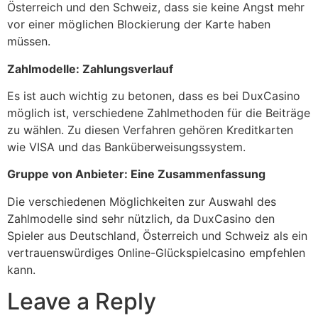
Österreich und den Schweiz, dass sie keine Angst mehr
vor einer möglichen Blockierung der Karte haben
müssen.
Zahlmodelle: Zahlungsverlauf
Es ist auch wichtig zu betonen, dass es bei DuxCasino
möglich ist, verschiedene Zahlmethoden für die Beiträge
zu wählen. Zu diesen Verfahren gehören Kreditkarten
wie VISA und das Banküberweisungssystem.
Gruppe von Anbieter: Eine Zusammenfassung
Die verschiedenen Möglichkeiten zur Auswahl des
Zahlmodelle sind sehr nützlich, da DuxCasino den
Spieler aus Deutschland, Österreich und Schweiz als ein
vertrauenswürdiges Online-Glückspielcasino empfehlen
kann.
Leave a Reply