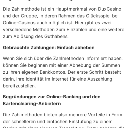
Die Zahlmethode ist ein Hauptmerkmal von DuxCasino
und der Gruppe, in deren Rahmen das Glücksspiel bei
Online-Casinos auch möglich ist. Hier gibt es zwei
verschiedene Methoden zum Einzahlen und eine weitere
zum Ablösung des Guthabens.
Gebrauchte Zahlungen: Einfach abheben
Wenn Sie sich über die Zahlmethoden informiert haben,
können Sie beginnen mit einer Abhebung der Summen
zu ihren eigenen Bankkontos. Der erste Schritt besteht
darin, Ihre Identität im Internet für eine Auszahlung
bereitzustellen.
Begründungen zur Online-Banking und den
Kartenclearing-Anbietern
Die Zahlmethoden bieten also mehrere Vorteile in Form
der schnelleren und einfachen Einstufung zu einem