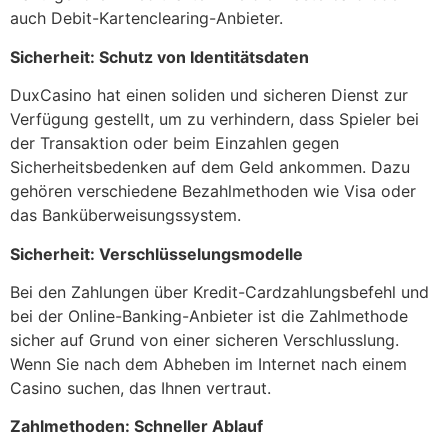
auch Debit-Kartenclearing-Anbieter.
Sicherheit: Schutz von Identitätsdaten
DuxCasino hat einen soliden und sicheren Dienst zur
Verfügung gestellt, um zu verhindern, dass Spieler bei
der Transaktion oder beim Einzahlen gegen
Sicherheitsbedenken auf dem Geld ankommen. Dazu
gehören verschiedene Bezahlmethoden wie Visa oder
das Banküberweisungssystem.
Sicherheit: Verschlüsselungsmodelle
Bei den Zahlungen über Kredit-Cardzahlungsbefehl und
bei der Online-Banking-Anbieter ist die Zahlmethode
sicher auf Grund von einer sicheren Verschlusslung.
Wenn Sie nach dem Abheben im Internet nach einem
Casino suchen, das Ihnen vertraut.
Zahlmethoden: Schneller Ablauf