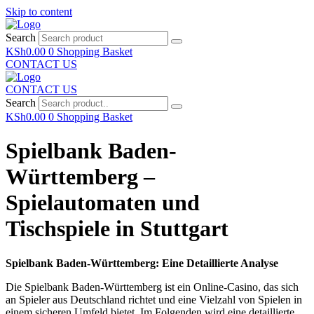
Skip to content
Search
KSh
0.00
0
Shopping Basket
CONTACT US
CONTACT US
Search
KSh
0.00
0
Shopping Basket
Spielbank Baden-
Württemberg –
Spielautomaten und
Tischspiele in Stuttgart
Spielbank Baden-Württemberg: Eine Detaillierte Analyse
Die Spielbank Baden-Württemberg ist ein Online-Casino, das sich
an Spieler aus Deutschland richtet und eine Vielzahl von Spielen in
einem sicheren Umfeld bietet. Im Folgenden wird eine detaillierte