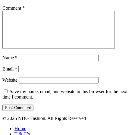
Comment
*
Name
*
Email
*
Website
Save my name, email, and website in this browser for the next
time I comment.
© 2026 NDG Fashion. All Rights Reserved
Home
T & C’s