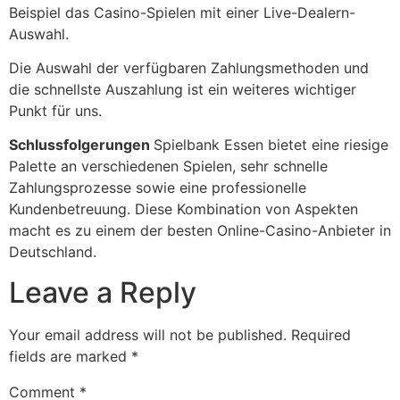
Beispiel das Casino-Spielen mit einer Live-Dealern-
Auswahl.
Die Auswahl der verfügbaren Zahlungsmethoden und
die schnellste Auszahlung ist ein weiteres wichtiger
Punkt für uns.
Schlussfolgerungen
Spielbank Essen bietet eine riesige
Palette an verschiedenen Spielen, sehr schnelle
Zahlungsprozesse sowie eine professionelle
Kundenbetreuung. Diese Kombination von Aspekten
macht es zu einem der besten Online-Casino-Anbieter in
Deutschland.
Leave a Reply
Your email address will not be published.
Required
fields are marked
*
Comment
*