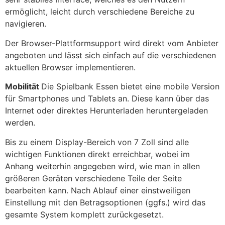
ermöglicht, leicht durch verschiedene Bereiche zu
navigieren.
Der Browser-Plattformsupport wird direkt vom Anbieter
angeboten und lässt sich einfach auf die verschiedenen
aktuellen Browser implementieren.
Mobilität
Die Spielbank Essen bietet eine mobile Version
für Smartphones und Tablets an. Diese kann über das
Internet oder direktes Herunterladen heruntergeladen
werden.
Bis zu einem Display-Bereich von 7 Zoll sind alle
wichtigen Funktionen direkt erreichbar, wobei im
Anhang weiterhin angegeben wird, wie man in allen
größeren Geräten verschiedene Teile der Seite
bearbeiten kann. Nach Ablauf einer einstweiligen
Einstellung mit den Betragsoptionen (ggfs.) wird das
gesamte System komplett zurückgesetzt.