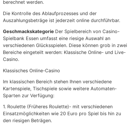
berechnet werden.
Die Kontrolle des Ablaufprozesses und der
Auszahlungsbeträge ist jederzeit online durchführbar.
Geschmackskategorie
Der Spielbereich von Casino-
Spielbank Essen umfasst eine riesige Auswahl an
verschiedenen Glücksspielen. Diese können grob in zwei
Bereiche eingeteilt werden: Klassische Online- und Live-
Casino.
Klassisches Online-Casino
Im klassischen Bereich stehen Ihnen verschiedene
Kartenspiele, Tischspiele sowie weitere Automaten-
Sparten zur Verfügung:
1. Roulette (Früheres Roulette)- mit verschiedenen
Einsatzmöglichkeiten wie 20 Euro pro Spiel bis hin zu
den riesigen Beträgen.