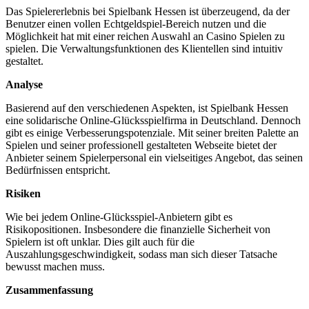
Das Spielererlebnis bei Spielbank Hessen ist überzeugend, da der
Benutzer einen vollen Echtgeldspiel-Bereich nutzen und die
Möglichkeit hat mit einer reichen Auswahl an Casino Spielen zu
spielen. Die Verwaltungsfunktionen des Klientellen sind intuitiv
gestaltet.
Analyse
Basierend auf den verschiedenen Aspekten, ist Spielbank Hessen
eine solidarische Online-Glücksspielfirma in Deutschland. Dennoch
gibt es einige Verbesserungspotenziale. Mit seiner breiten Palette an
Spielen und seiner professionell gestalteten Webseite bietet der
Anbieter seinem Spielerpersonal ein vielseitiges Angebot, das seinen
Bedürfnissen entspricht.
Risiken
Wie bei jedem Online-Glücksspiel-Anbietern gibt es
Risikopositionen. Insbesondere die finanzielle Sicherheit von
Spielern ist oft unklar. Dies gilt auch für die
Auszahlungsgeschwindigkeit, sodass man sich dieser Tatsache
bewusst machen muss.
Zusammenfassung