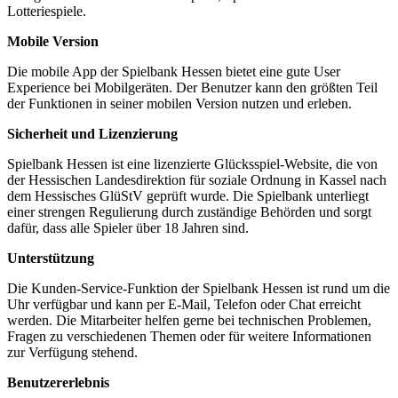
Lotteriespiele.
Mobile Version
Die mobile App der Spielbank Hessen bietet eine gute User
Experience bei Mobilgeräten. Der Benutzer kann den größten Teil
der Funktionen in seiner mobilen Version nutzen und erleben.
Sicherheit und Lizenzierung
Spielbank Hessen ist eine lizenzierte Glücksspiel-Website, die von
der Hessischen Landesdirektion für soziale Ordnung in Kassel nach
dem Hessisches GlüStV geprüft wurde. Die Spielbank unterliegt
einer strengen Regulierung durch zuständige Behörden und sorgt
dafür, dass alle Spieler über 18 Jahren sind.
Unterstützung
Die Kunden-Service-Funktion der Spielbank Hessen ist rund um die
Uhr verfügbar und kann per E-Mail, Telefon oder Chat erreicht
werden. Die Mitarbeiter helfen gerne bei technischen Problemen,
Fragen zu verschiedenen Themen oder für weitere Informationen
zur Verfügung stehend.
Benutzererlebnis