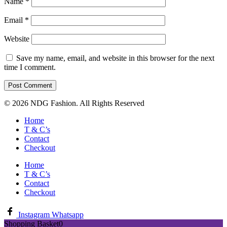
Name
*
Email
*
Website
Save my name, email, and website in this browser for the next
time I comment.
© 2026 NDG Fashion. All Rights Reserved
Home
T & C’s
Contact
Checkout
Home
T & C’s
Contact
Checkout
Instagram
Whatsapp
Shopping Basket
0