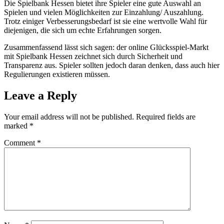
Die Spielbank Hessen bietet ihre Spieler eine gute Auswahl an
Spielen und vielen Möglichkeiten zur Einzahlung/ Auszahlung.
Trotz einiger Verbesserungsbedarf ist sie eine wertvolle Wahl für
diejenigen, die sich um echte Erfahrungen sorgen.
Zusammenfassend lässt sich sagen: der online Glücksspiel-Markt
mit Spielbank Hessen zeichnet sich durch Sicherheit und
Transparenz aus. Spieler sollten jedoch daran denken, dass auch hier
Regulierungen existieren müssen.
Leave a Reply
Your email address will not be published.
Required fields are
marked
*
Comment
*