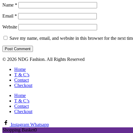
Name
*
Email
*
Website
Save my name, email, and website in this browser for the next ti
© 2026 NDG Fashion. All Rights Reserved
Home
T & C’s
Contact
Checkout
Home
T & C’s
Contact
Checkout
Instagram
Whatsapp
Shopping Basket
0