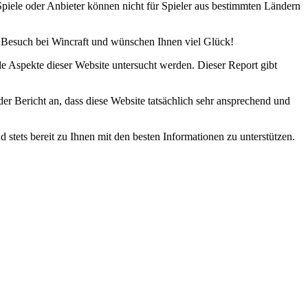
Spiele oder Anbieter können nicht für Spieler aus bestimmten Ländern
en Besuch bei Wincraft und wünschen Ihnen viel Glück!
le Aspekte dieser Website untersucht werden. Dieser Report gibt
der Bericht an, dass diese Website tatsächlich sehr ansprechend und
stets bereit zu Ihnen mit den besten Informationen zu unterstützen.