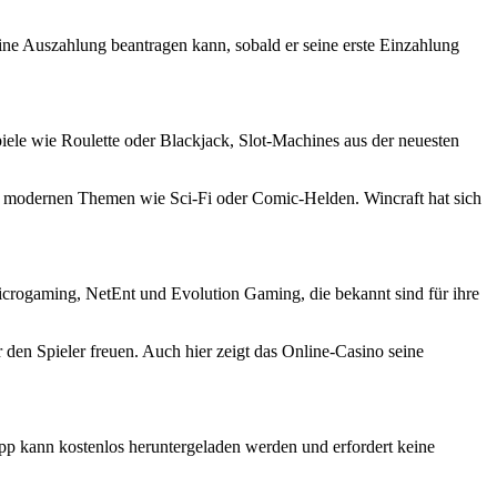
ine Auszahlung beantragen kann, sobald er seine erste Einzahlung
piele wie Roulette oder Blackjack, Slot-Machines aus der neuesten
 zu modernen Themen wie Sci-Fi oder Comic-Helden. Wincraft hat sich
crogaming, NetEnt und Evolution Gaming, die bekannt sind für ihre
den Spieler freuen. Auch hier zeigt das Online-Casino seine
App kann kostenlos heruntergeladen werden und erfordert keine