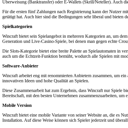
Überweisung (Banktransfer) oder E-Wallets (Skrill/Neteller). Auch 
Für die ersten fünf Zahlungen nach Registrierung kann der Nutzer mi
getätigt hat. Auch hier sind die Bedingungen sehr liberal und bieten 
Spielkategorien
Wincraft bietet sein Spielangebot in mehreren Kategorien an, um dem 
Generation und Live-Casino-Spiele, bei denen man gegen echte Croupi
Die Slots-Kategorie bietet eine breite Palette an Spielautomaten in
auch um die Echtzeit-Funktion bemüht, wodurch alle Spielen mit mo
Software-Anbieter
Wincraft arbeitet eng mit renommierten Anbietern zusammen, um ein 
innovativen Ideen und hohe Qualität an Spielen.
Diese Zusammenarbeit hat zum Ergebnis, dass Wincraft nur Spiele bie
Bereitschaft, mit den besten Unternehmen zusammenzuarbeiten, um ei
Mobile Version
Wincraft bietet eine mobile Variante von seiner Website an, die es N
Installation. Auf diese Weise können sich Spieler jederzeit und übera