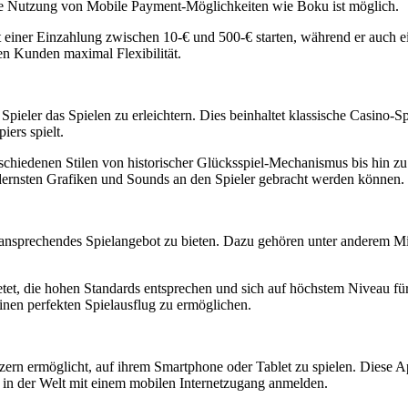
die Nutzung von Mobile Payment-Möglichkeiten wie Boku ist möglich.
t einer Einzahlung zwischen 10-€ und 500-€ starten, während er auch e
den Kunden maximal Flexibilität.
Spieler das Spielen zu erleichtern. Dies beinhaltet klassische Casino-S
ers spielt.
 verschiedenen Stilen von historischer Glücksspiel-Mechanismus bis hin
dernsten Grafiken und Sounds an den Spieler gebracht werden können.
ansprechendes Spielangebot zu bieten. Dazu gehören unter anderem Mi
tet, die hohen Standards entsprechen und sich auf höchstem Niveau für 
nen perfekten Spielausflug zu ermöglichen.
utzern ermöglicht, auf ihrem Smartphone oder Tablet zu spielen. Diese 
ll in der Welt mit einem mobilen Internetzugang anmelden.