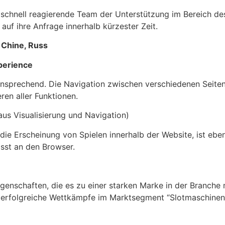
schnell reagierende Team der Unterstützung im Bereich des 
auf ihre Anfrage innerhalb kürzester Zeit.
 Chine, Russ
perience
ansprechend. Die Navigation zwischen verschiedenen Seiten 
ren aller Funktionen.
aus Visualisierung und Navigation)
die Erscheinung von Spielen innerhalb der Website, ist ebe
sst an den Browser.
enschaften, die es zu einer starken Marke in der Branche 
 erfolgreiche Wettkämpfe im Marktsegment “Slotmaschinen”