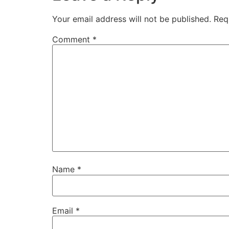
Your email address will not be published.
Req
Comment
*
Name
*
Email
*