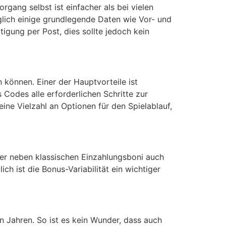
gang selbst ist einfacher als bei vielen
iglich einige grundlegende Daten wie Vor- und
igung per Post, dies sollte jedoch kein
 können. Einer der Hauptvorteile ist
Codes alle erforderlichen Schritte zur
ine Vielzahl an Optionen für den Spielablauf,
ler neben klassischen Einzahlungsboni auch
h ist die Bonus-Variabilität ein wichtiger
 Jahren. So ist es kein Wunder, dass auch